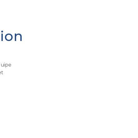
ion
quipe
et