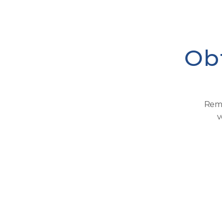
Ob
Remp
v
Prénom