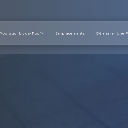
Pourquoi Liqua-Roof
Emplacements
Démarrer Une F
See if my roof qualifies
Free in-home assessment · No obligation